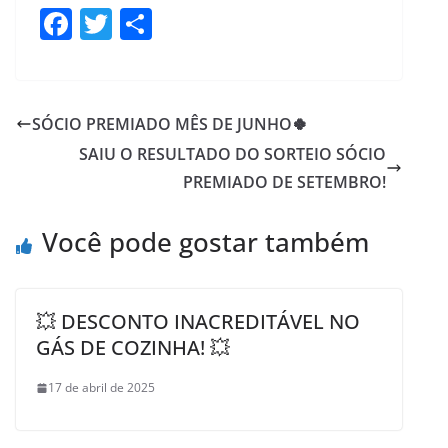
F
T
S
a
w
h
c
itt
ar
e
er
e
SÓCIO PREMIADO MÊS DE JUNHO🍀
b
SAIU O RESULTADO DO SORTEIO SÓCIO
o
PREMIADO DE SETEMBRO!
o
Você pode gostar também
k
💥 DESCONTO INACREDITÁVEL NO
GÁS DE COZINHA! 💥
17 de abril de 2025