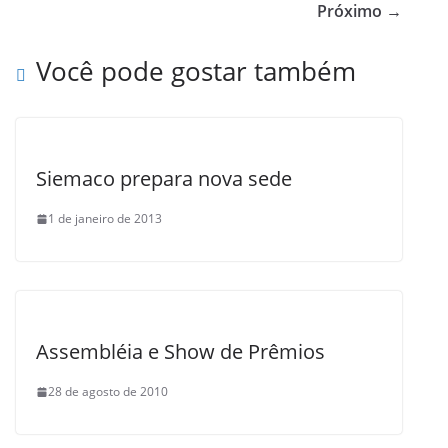
b
Próximo →
o
Você pode gostar também
o
k
Siemaco prepara nova sede
1 de janeiro de 2013
Assembléia e Show de Prêmios
28 de agosto de 2010