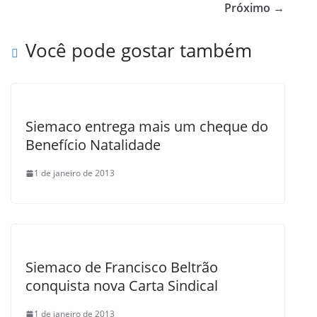
b
Próximo →
o
Você pode gostar também
o
k
Siemaco entrega mais um cheque do
Benefício Natalidade
1 de janeiro de 2013
Siemaco de Francisco Beltrão
conquista nova Carta Sindical
1 de janeiro de 2013