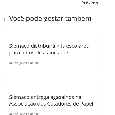
b
Próximo →
o
Você pode gostar também
o
k
Siemaco distribuirá kits escolares
para filhos de associados
1 de janeiro de 2013
Siemaco entrega agasalhos na
Associação dos Catadores de Papel
1 de janeiro de 2013