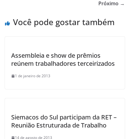
b
Próximo →
o
Você pode gostar também
o
k
Assembleia e show de prêmios
reúnem trabalhadores terceirizados
1 de janeiro de 2013
Siemacos do Sul participam da RET –
Reunião Estruturada de Trabalho
14 de agosto de 2013