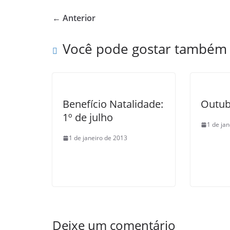
e
er
e
← Anterior
b
o
Você pode gostar também
o
k
Benefício Natalidade:
Outub
1º de julho
1 de ja
1 de janeiro de 2013
Deixe um comentário