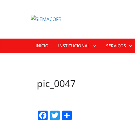
INÍCIO
INSTITUCIONAL
SERVIÇOS
pic_0047
F
T
S
a
w
h
c
itt
ar