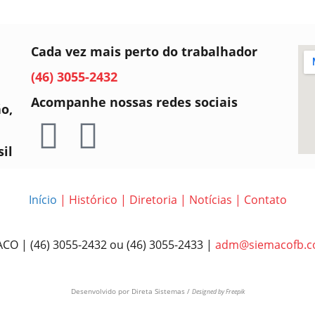
Cada vez mais perto do trabalhador
(46) 3055-2432
Acompanhe nossas redes sociais
ão,
sil
Início
|
Histórico
|
Diretoria
|
Notícias
|
Contato
CO | (46) 3055-2432 ou (46) 3055-2433 |
adm@siemacofb.c
Desenvolvido por
Direta Sistemas /
Designed by Freepik