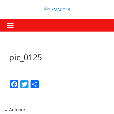
pic_0125
F
T
S
a
w
h
c
itt
ar
e
er
e
← Anterior