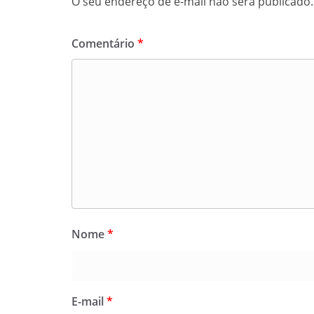
O seu endereço de e-mail não será publicado.
Comentário
*
Nome
*
E-mail
*