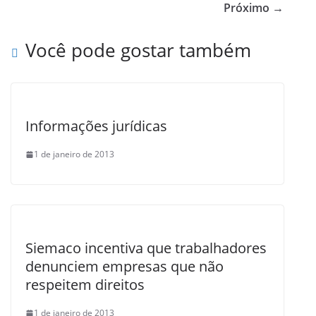
b
Próximo →
o
Você pode gostar também
o
k
Informações jurídicas
1 de janeiro de 2013
Siemaco incentiva que trabalhadores
denunciem empresas que não
respeitem direitos
1 de janeiro de 2013