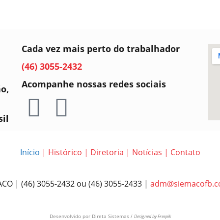
Cada vez mais perto do trabalhador
(46) 3055-2432
Acompanhe nossas redes sociais
ão,
sil
Início
|
Histórico
|
Diretoria
|
Notícias
|
Contato
CO | (46) 3055-2432 ou (46) 3055-2433 |
adm@siemacofb.c
Desenvolvido por
Direta Sistemas /
Designed by Freepik