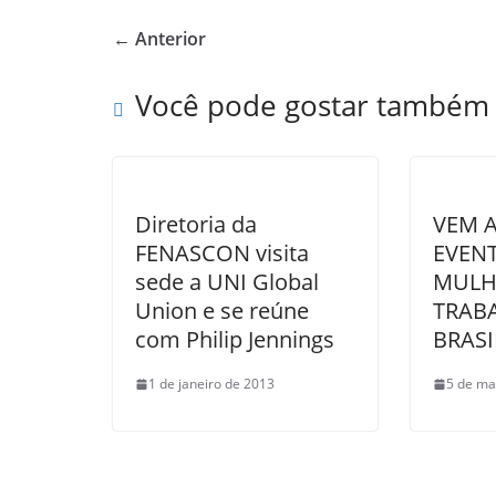
e
er
e
← Anterior
b
o
Você pode gostar também
o
k
Diretoria da
VEM A
FENASCON visita
EVEN
sede a UNI Global
MULH
Union e se reúne
TRAB
com Philip Jennings
BRASI
1 de janeiro de 2013
5 de ma