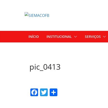
INÍCIO
INSTITUCIONAL
SERVIÇOS
pic_0413
F
T
S
a
w
h
c
itt
ar