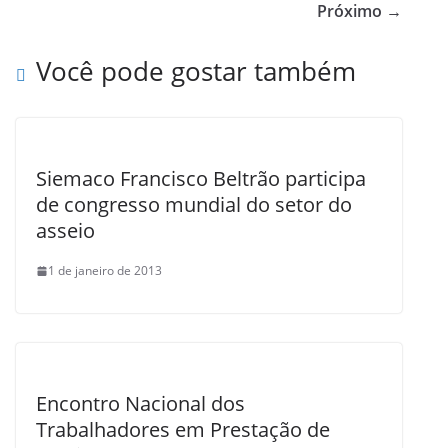
b
Próximo →
o
Você pode gostar também
o
k
Siemaco Francisco Beltrão participa
de congresso mundial do setor do
asseio
1 de janeiro de 2013
Encontro Nacional dos
Trabalhadores em Prestação de