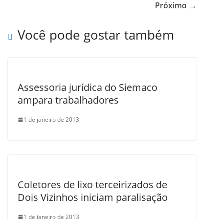
b
Próximo →
o
Você pode gostar também
o
k
Assessoria jurídica do Siemaco
ampara trabalhadores
1 de janeiro de 2013
Coletores de lixo terceirizados de
Dois Vizinhos iniciam paralisação
1 de janeiro de 2013