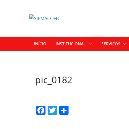
INÍCIO
INSTITUCIONAL
SERVIÇOS
pic_0182
F
T
S
a
w
h
c
itt
ar