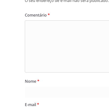
O seu endereço de e-mail não será publicado.
Comentário
*
Nome
*
E-mail
*