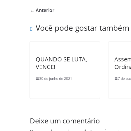
e
er
e
← Anterior
b
o
Você pode gostar também
o
k
QUANDO SE LUTA,
Assem
VENCE!
Ordin
30 de junho de 2021
7 de ou
Deixe um comentário