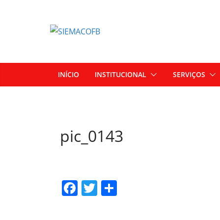
INÍCIO
INSTITUCIONAL
SERVIÇOS
pic_0143
F
T
S
a
w
h
c
itt
ar