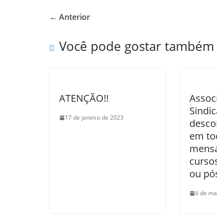
e
er
e
← Anterior
b
o
Você pode gostar também
o
k
ATENÇÃO!!
Assoc
Sindi
17 de janeiro de 2023
desco
em to
mensa
curso
ou pó
6 de ma