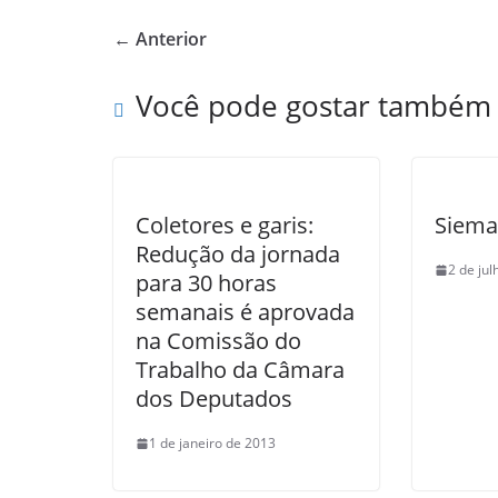
e
er
e
← Anterior
b
o
Você pode gostar também
o
k
Coletores e garis:
Siema
Redução da jornada
2 de ju
para 30 horas
semanais é aprovada
na Comissão do
Trabalho da Câmara
dos Deputados
1 de janeiro de 2013