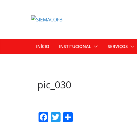
INÍCIO
INSTITUCIONAL
SERVIÇOS
pic_030
F
T
S
a
w
h
c
itt
ar