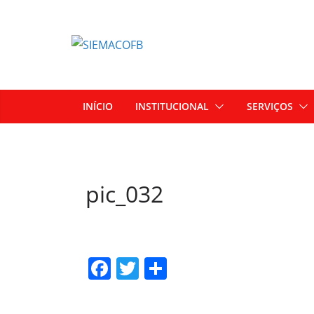
INÍCIO
INSTITUCIONAL
SERVIÇOS
pic_032
F
T
S
a
w
h
c
itt
ar