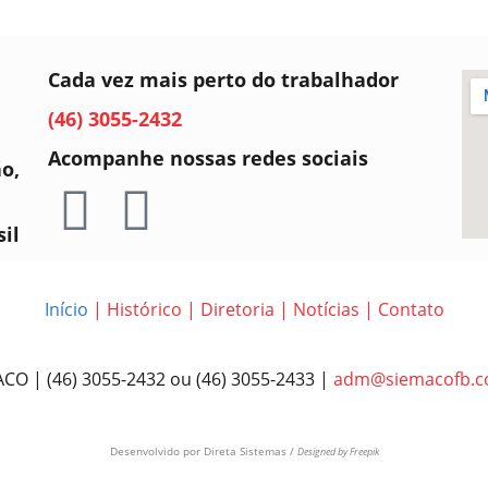
Cada vez mais perto do trabalhador
(46) 3055-2432
Acompanhe nossas redes sociais
ão,
sil
Início
|
Histórico
|
Diretoria
|
Notícias
|
Contato
CO | (46) 3055-2432 ou (46) 3055-2433 |
adm@siemacofb.c
Desenvolvido por
Direta Sistemas /
Designed by Freepik