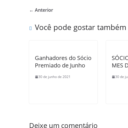
e
er
e
← Anterior
b
o
Você pode gostar também
o
k
Ganhadores do Sócio
SÓCI
Premiado de Junho
MES 
30 de junho de 2021
30 de j
Deixe um comentário