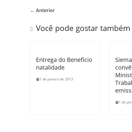
e
er
e
← Anterior
b
o
Você pode gostar também
o
k
Entrega do Benefício
Siema
natalidade
convê
Minist
1 de janeiro de 2013
Traba
emiss
1 de ja