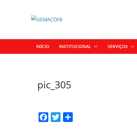
INÍCIO
INSTITUCIONAL
SERVIÇOS
pic_305
F
T
S
a
w
h
c
itt
ar