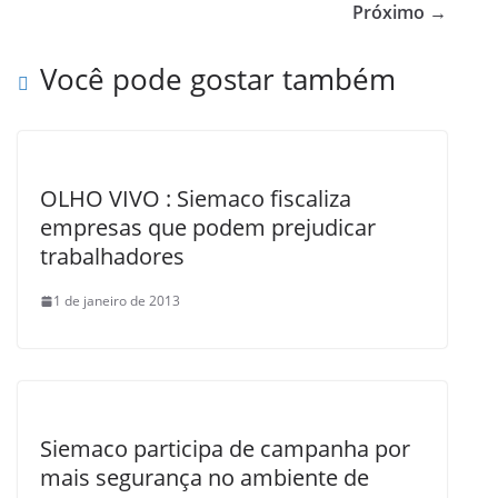
b
Próximo →
o
Você pode gostar também
o
k
OLHO VIVO : Siemaco fiscaliza
empresas que podem prejudicar
trabalhadores
1 de janeiro de 2013
Siemaco participa de campanha por
mais segurança no ambiente de