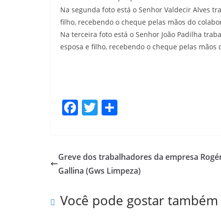
Na segunda foto está o Senhor Valdecir Alves 
filho, recebendo o cheque pelas mãos do colab
Na terceira foto está o Senhor João Padilha tr
esposa e filho, recebendo o cheque pelas mãos d
F
T
S
a
w
h
c
itt
ar
e
er
e
Greve dos trabalhadores da empresa Rogé
b
Gallina (Gws Limpeza)
o
Você pode gostar também
o
k