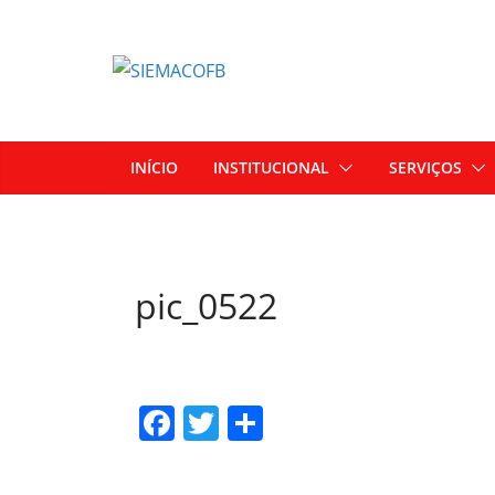
INÍCIO
INSTITUCIONAL
SERVIÇOS
pic_0522
F
T
S
a
w
h
c
itt
ar