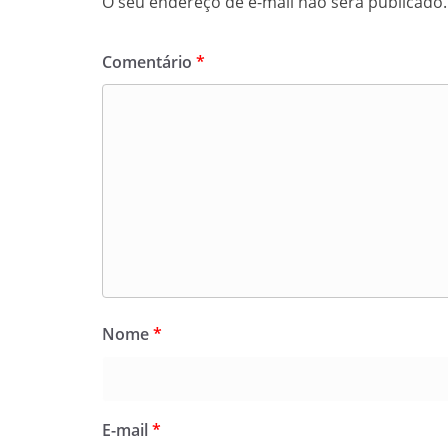
O seu endereço de e-mail não será publicado.
Comentário
*
Nome
*
E-mail
*