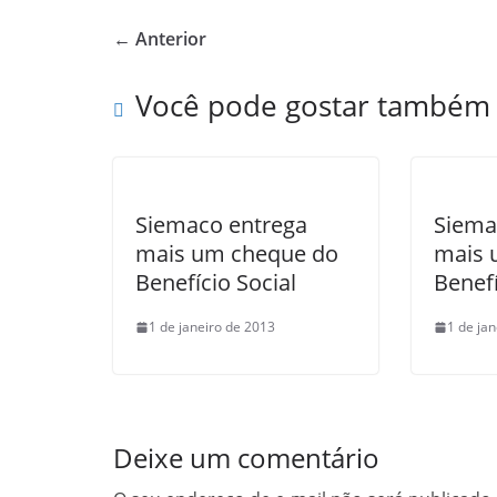
e
er
e
← Anterior
b
o
Você pode gostar também
o
k
Siemaco entrega
Siema
mais um cheque do
mais 
Benefício Social
Benefí
1 de janeiro de 2013
1 de ja
Deixe um comentário