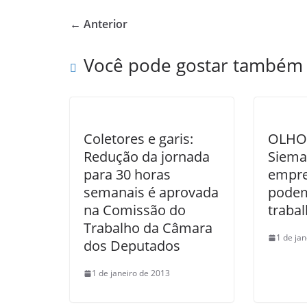
e
er
e
← Anterior
b
o
Você pode gostar também
o
k
Coletores e garis:
OLHO 
Redução da jornada
Siemac
para 30 horas
empre
semanais é aprovada
podem
na Comissão do
traba
Trabalho da Câmara
1 de ja
dos Deputados
1 de janeiro de 2013