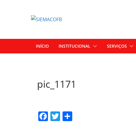
INÍCIO
INSTITUCIONAL
SERVIÇOS
pic_1171
F
T
S
a
w
h
c
itt
ar