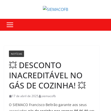
NOTÍCIAS
💥 DESCONTO
INACREDITÁVEL NO
GÁS DE COZINHA! 💥
17 de abril de 2025
siemacofb
O SIEMACO Francisco Beltrão garante aos seus
associados
gás de cozinha por apenas R$ 96,80
em