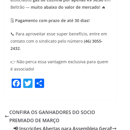
Beltrão —
muito abaixo do valor de mercado!
🔥
🗓️
Pagam
ento com prazo de até 30 dias!
📞 Para aproveitar esse super benefício, entre em
contato com o sindicato pelo número
(46) 3055-
2432
.
👉 Não perca essa vantagem exclusiva para quem
é associado!
F
T
S
a
w
h
c
itt
ar
e
er
e
CONFIRA OS GANHADORES DO SOCIO
b
PREMIADO DE MARÇO
o
📢 Inscrições Abertas para Assembleia Geral!