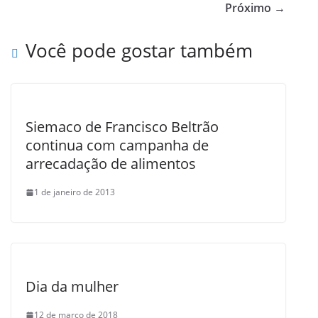
b
Próximo →
o
Você pode gostar também
o
k
Siemaco de Francisco Beltrão
continua com campanha de
arrecadação de alimentos
1 de janeiro de 2013
Dia da mulher
12 de março de 2018